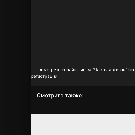
Посмотреть онлайн фильм "Частная жизнь" бесп
регистрации.
Смотрите также:
Ребекка
Красотка
2020
1990
6.431
6
8.029
7.1