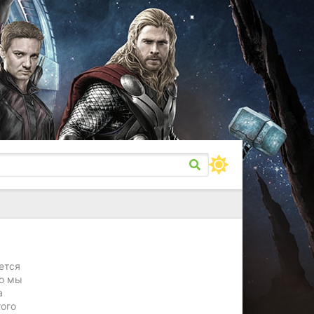
ется
го мы
а
того