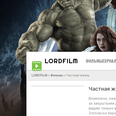
LORD
FILM
ФИЛЬМЫ
СЕРИА
LORDFILM
»
Фильмы
» Частная жизнь
Частная 
Возможно, кажд
за закрытыми 
видим только 
Злотовски бере