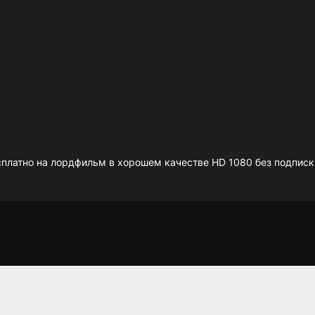
латно на лордфильм в хорошем качестве HD 1080 без подписк
Макстон-холл
По кладбищенской
дороге
2024
2025
7.593
7.5