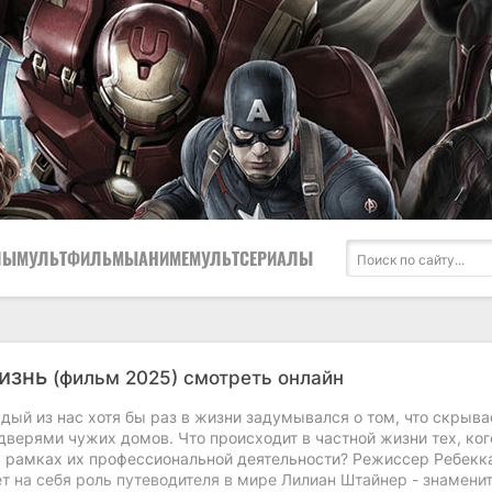
ЛЫ
МУЛЬТФИЛЬМЫ
АНИМЕ
МУЛЬТСЕРИАЛЫ
жизнь
(фильм 2025) смотреть онлайн
ый из нас хотя бы раз в жизни задумывался о том, что скрыва
дверями чужих домов. Что происходит в частной жизни тех, ко
в рамках их профессиональной деятельности? Режиссер Ребекк
т на себя роль путеводителя в мире Лилиан Штайнер - знамени